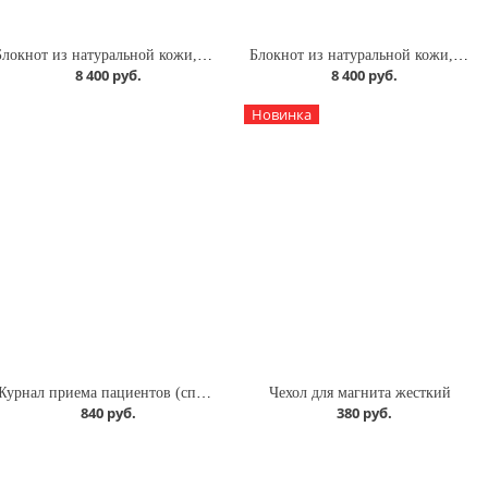
Блокнот из натуральной кожи, журнал приема пациентов на кольцах Old leather
Блокнот из натуральной кожи, журнал приема пациентов на кольцах Cordoba
8 400 руб.
8 400 руб.
Новинка
Журнал приема пациентов (спираль) 64л белый
Чехол для магнита жесткий
840 руб.
380 руб.