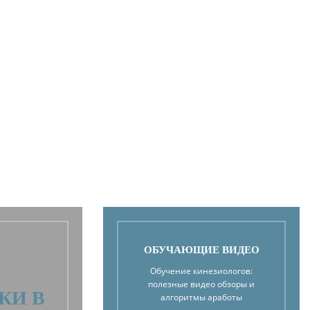
ОБУЧАЮЩИЕ ВИДЕО
Обучение кинезиологов:
полезные видео обзоры и
КИ В
алгоритмы аработы