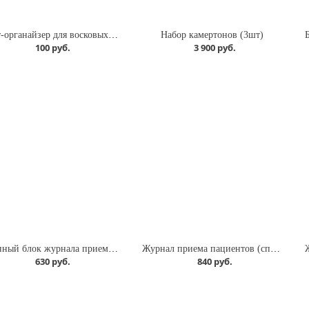
Лист-органайзер для восковых нозодов
Набор камертонов (3шт)
100 руб.
3 900 руб.
Сменный блок журнала приема пациентов 64л белый
Журнал приема пациентов (спираль) 64л светло-желтый
630 руб.
840 руб.