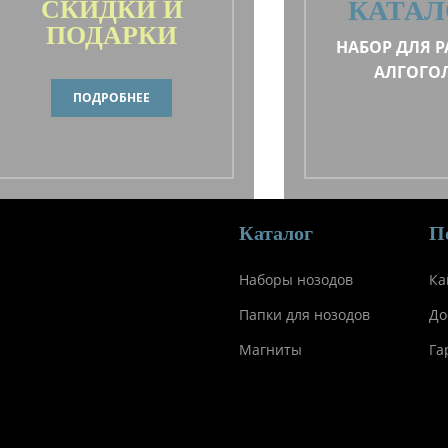
СКИДКИ И
КАТАЛ
ПОДАРКИ
НАБОР ДЛЯ Р
АЛГОГО
ПОДРОБНЕЕ
Каталог
П
Наборы нозодов
Ка
Папки для нозодов
До
Магниты
Га