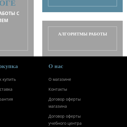
ОГЕ
АБОТЫ С
ЛЕМ
АЛГОРИТМЫ РАБОТЫ
окупка
О нас
к купить
О магазине
ставка
Контакты
рантия
Договор оферты
магазина
Договор оферты
учебного центра