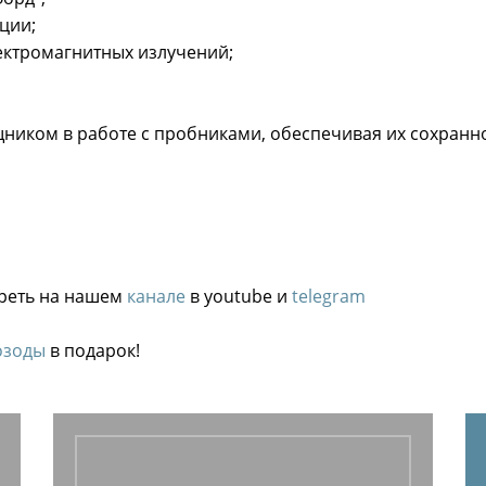
ции;
ектромагнитных излучений;
ником в работе с пробниками, обеспечивая их сохранно
реть на нашем
канале
в youtube и
telegram
озоды
в подарок!