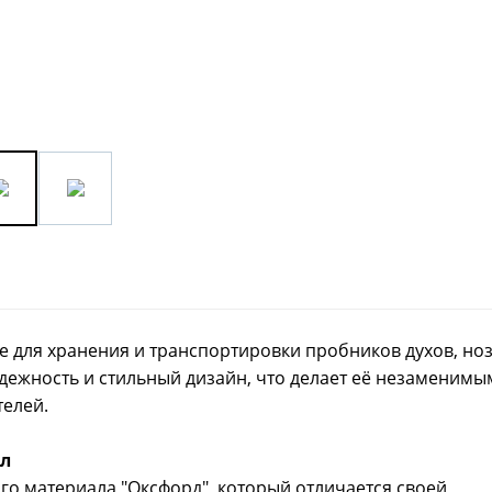
е для хранения и транспортировки пробников духов, но
надежность и стильный дизайн, что делает её незаменимы
телей.
л
го материала "Оксфорд", который отличается своей