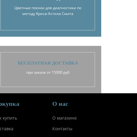
Цветные пленки для диагностики по
методу Криса-Астила Смита
БЕСПЛАТНАЯ ДОСТАВКА
при заказе от 15000 руб
окупка
О нас
к купить
О магазине
ставка
Контакты